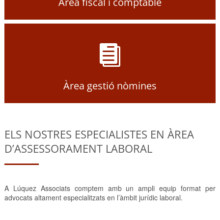
Àrea fiscal i comptable

Àrea gestió nòmines
ELS NOSTRES ESPECIALISTES EN ÀREA
D’ASSESSORAMENT LABORAL
A Lúquez Associats comptem amb un ampli equip format per
advocats altament especialitzats en l’àmbit jurídic laboral.