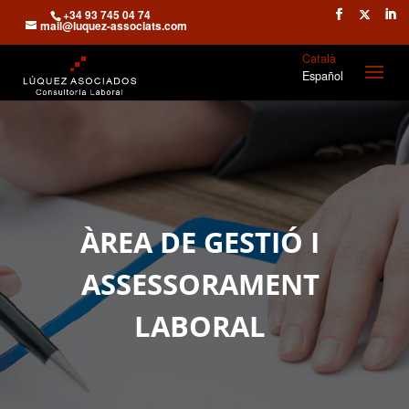
+34 93 745 04 74
mail@luquez-associats.com
Català
Español
ÀREA DE GESTIÓ I
ASSESSORAMENT
LABORAL