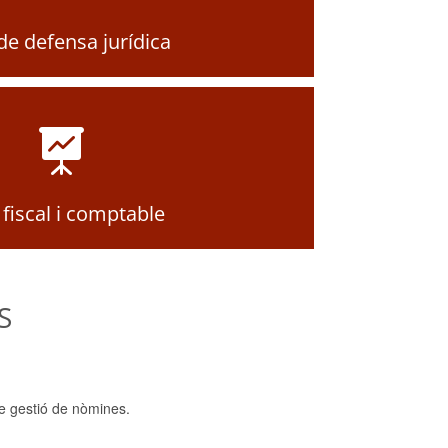
de defensa jurídica

 fiscal i comptable
S
e gestió de nòmines.