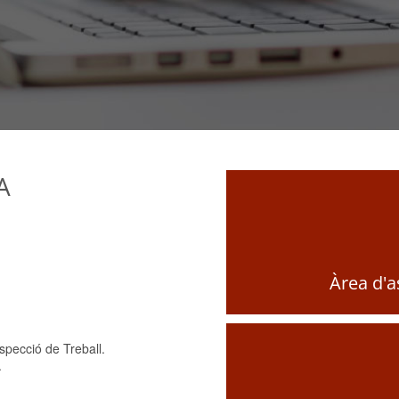
A
Àrea d'
specció de Treball.
.