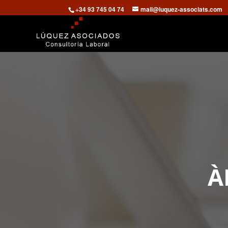
+34 93 745 04 74
mail@luquez-associats.com
À