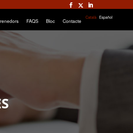
Català
Español
renedors
FAQS
Bloc
Contacte
ES