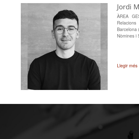
Jordi 
ÀREA GES
Relacions 
Barcelona 
Nòmines i 
Llegir més