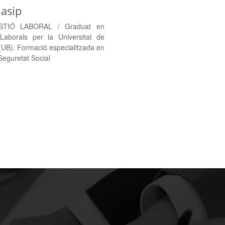
Masip
TIÓ LABORAL / Graduat en
Laborals per la Universitat de
(UB). Formació especialitzada en
Seguretat Social