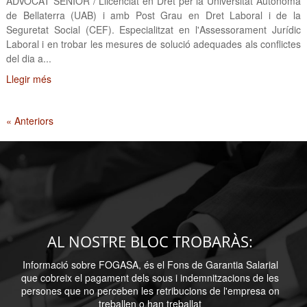
ADVOCAT SÈNIOR / Llicenciat en Dret per la Universitat Autònoma
de Bellaterra (UAB) i amb Post Grau en Dret Laboral i de la
Seguretat Social (CEF). Especialitzat en l'Assessorament Jurídic
Laboral i en trobar les mesures de solució adequades als conflictes
del dia a...
Llegir més
« Anteriors
AL NOSTRE BLOC TROBARÀS:
Informació sobre FOGASA, és el Fons de Garantia Salarial
que cobreix el pagament dels sous i indemnitzacions de les
persones que no perceben les retribucions de l'empresa on
treballen o han treballat