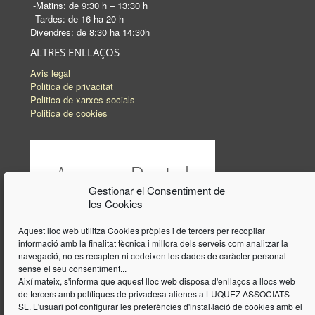
-Matins: de 9:30 h – 13:30 h
-Tardes: de 16 ha 20 h
Divendres: de 8:30 ha 14:30h
ALTRES ENLLAÇOS
Avis legal
Politica de privacitat
Politica de xarxes socials
Politica de cookies
Gestionar el Consentiment de
les Cookies
Aquest lloc web utilitza Cookies pròpies i de tercers per recopilar
informació amb la finalitat tècnica i millora dels serveis com analitzar la
navegació, no es recapten ni cedeixen les dades de caràcter personal
sense el seu consentiment...
Així mateix, s'informa que aquest lloc web disposa d'enllaços a llocs web
de tercers amb polítiques de privadesa alienes a LUQUEZ ASSOCIATS
SL. L'usuari pot configurar les preferències d'instal·lació de cookies amb el