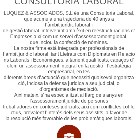
CONSULTORIA LABORAL
LUQUEZ & ASSOCIADOS, S.L és una Consultoria Laboral,
que acumula una trajectòria de 40 anys a
l’àmbit jurídic laboral i
de gestió laboral, intervenint amb èxit en reestructuracions d’
Empreses així com un servei d’assessorament global,
que inclou la confecció de nòmines.
La nostra firma està integrada per professionals de
l’àmbit jurídic laboral, tant Lletrats com Diplomats en Relacio
ns Laborals i Econòmiques, altament qualificats, capaços d’
oferir un assessorament integral en la gestió i l’estratègia
empresarial, en les
diferents àrees d’actuació que necessiti qualsevol organitza
ció, inclosa la defensa jurídica a seu judicial, o
d’organismes de mediació.
Així mateix, s’ha especialitzat al llarg dels anys en
l’assessorament jurídic de persones
treballadores en conteses judicials, així com conflictes col·le
ctius, prevalent l’interès dels seus assistits, a favor de
la resolució més favorable de les problemàtiques laborals.
