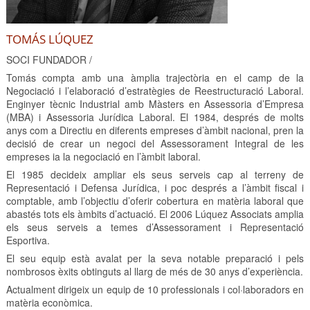
TOMÁS LÚQUEZ
SOCI FUNDADOR /
Tomás compta amb una àmplia trajectòria en el camp de la
Negociació i l’elaboració d’estratègies de Reestructuració Laboral.
Enginyer tècnic Industrial amb Màsters en Assessoria d’Empresa
(MBA) i Assessoria Jurídica Laboral. El 1984, després de molts
anys com a Directiu en diferents empreses d’àmbit nacional, pren la
decisió de crear un negoci del Assessorament Integral de les
empreses ia la negociació en l’àmbit laboral.
El 1985 decideix ampliar els seus serveis cap al terreny de
Representació i Defensa Jurídica, i poc després a l’àmbit fiscal i
comptable, amb l’objectiu d’oferir cobertura en matèria laboral que
abastés tots els àmbits d’actuació. El 2006 Lúquez Associats amplia
els seus serveis a temes d’Assessorament i Representació
Esportiva.
El seu equip està avalat per la seva notable preparació i pels
nombrosos èxits obtinguts al llarg de més de 30 anys d’experiència.
Actualment dirigeix ​​un equip de 10 professionals i col·laboradors en
matèria econòmica.