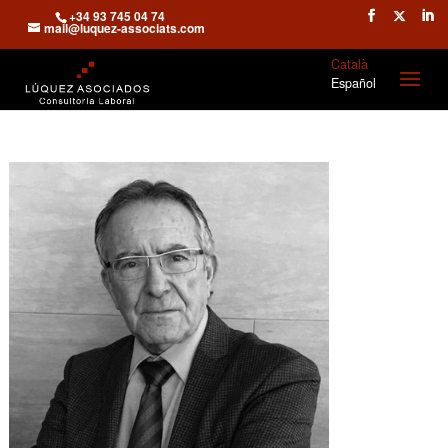
+34 93 745 04 74
mail@luquez-associats.com
Català
Español