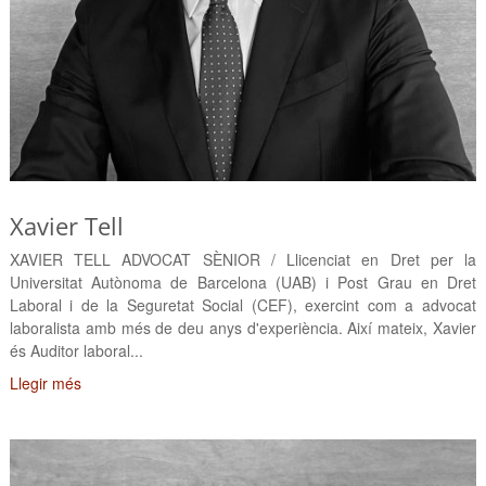
Xavier Tell
XAVIER TELL ADVOCAT SÈNIOR / Llicenciat en Dret per la
Universitat Autònoma de Barcelona (UAB) i Post Grau en Dret
Laboral i de la Seguretat Social (CEF), exercint com a advocat
laboralista amb més de deu anys d'experiència. Així mateix, Xavier
és Auditor laboral...
Llegir més