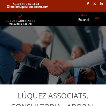
+34 93 745 04 74
mail@luquez-associats.com
Català
Español
LÚQUEZ ASSOCIATS,