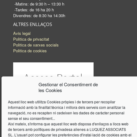
-Matins: de 9:30 h – 13:30 h
-Tardes: de 16 ha 20 h
Divendres: de 8:30 ha 14:30h
ALTRES ENLLAÇOS
Avis legal
Politica de privacitat
Politica de xarxes socials
Politica de cookies
Gestionar el Consentiment de
les Cookies
Aquest lloc web utilitza Cookies pròpies i de tercers per recopilar
informació amb la finalitat tècnica i millora dels serveis com analitzar la
navegació, no es recapten ni cedeixen les dades de caràcter personal
sense el seu consentiment...
Així mateix, s'informa que aquest lloc web disposa d'enllaços a llocs web
de tercers amb polítiques de privadesa alienes a LUQUEZ ASSOCIATS
SL. L'usuari pot configurar les preferències d'instal·lació de cookies amb el