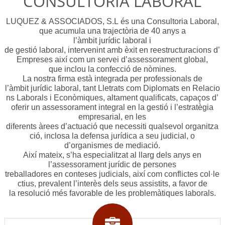
CONSULTORIA LABORAL
LUQUEZ & ASSOCIADOS, S.L és una Consultoria Laboral,
que acumula una trajectòria de 40 anys a
l’àmbit jurídic laboral i
de gestió laboral, intervenint amb èxit en reestructuracions d’
Empreses així com un servei d’assessorament global,
que inclou la confecció de nòmines.
La nostra firma està integrada per professionals de
l’àmbit jurídic laboral, tant Lletrats com Diplomats en Relacio
ns Laborals i Econòmiques, altament qualificats, capaços d’
oferir un assessorament integral en la gestió i l’estratègia
empresarial, en les
diferents àrees d’actuació que necessiti qualsevol organitza
ció, inclosa la defensa jurídica a seu judicial, o
d’organismes de mediació.
Així mateix, s’ha especialitzat al llarg dels anys en
l’assessorament jurídic de persones
treballadores en conteses judicials, així com conflictes col·le
ctius, prevalent l’interès dels seus assistits, a favor de
la resolució més favorable de les problemàtiques laborals.
