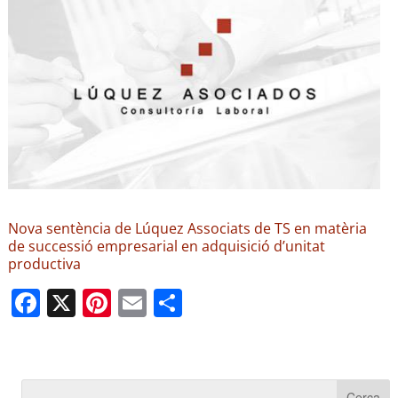
Nova sentència de Lúquez Associats de TS en matèria
de successió empresarial en adquisició d’unitat
productiva
F
X
Pi
E
C
a
nt
m
o
c
er
ail
m
e
e
p