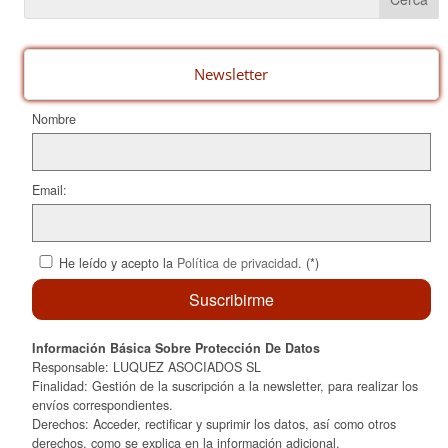
b
st
ar
o
te
o
ix
Newsletter
k
Nombre
Email:
He leído y acepto la
Política de privacidad
. (*)
Información Básica Sobre Protección De Datos
Responsable: LUQUEZ ASOCIADOS SL
Finalidad: Gestión de la suscripción a la newsletter, para realizar los
envíos correspondientes.
Derechos: Acceder, rectificar y suprimir los datos, así como otros
derechos, como se explica en la información adicional.