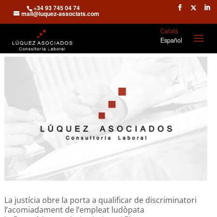
+34 93 745 04 74
mail@luquez-associats.com
Català
Español
La justícia obre la porta a qualificar de discriminatori
l’acomiadament de l’empleat ludòpata