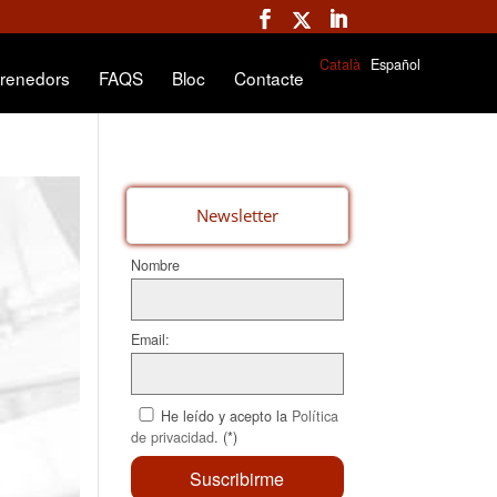
Català
Español
renedors
FAQS
Bloc
Contacte
Newsletter
Nombre
Email:
He leído y acepto la
Política
de privacidad
. (*)