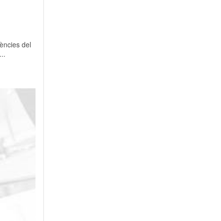
ències del
..