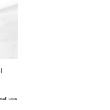
l
 realitzades