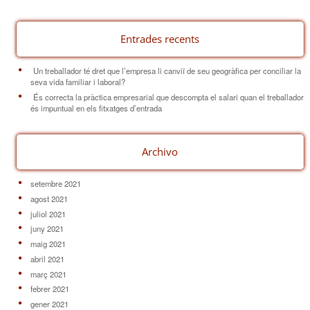
Entrades recents
Un treballador té dret que l’empresa li canviï de seu geogràfica per conciliar la
seva vida familiar i laboral?
És correcta la pràctica empresarial que descompta el salari quan el treballador
és impuntual en els fitxatges d’entrada
Archivo
setembre 2021
agost 2021
juliol 2021
juny 2021
maig 2021
abril 2021
març 2021
febrer 2021
gener 2021