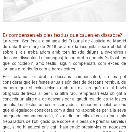
Es compensen els dies festius que cauen en dissabte?
La recent Sentència emanada del Tribunal de Justícia de Madrid
de data 8 de març de 2016, aclareix la incògnita sobre el debat
sobre si els treballadors amb torn fix (de dilluns a divendres i
descans dissabtes i diumenges) tenen dret a que els 2 dissabtes
que coincideixin amb festiu, siguin compensats com excés de
jornada o retribuïts com a hores extres.
Per reclamar el dret a descans compensatori, no es pot
considerar que les festes anuals són dies de descans retribuït, de
manera que si coincideixen amb un dia en què no hi havia
obligació de treballar per una altra raó, l’empresari està obligat a
concedir un altre dia de descans per al gaudi real de les 14 festes
anuals. Les festes anuals ressenyades, responen a celebracions
que el legislador considera com a dies no laborables per a la seva
adequada commemoració, és a dir, en ells dies s’eximeix als
treballadors de l’obligació que sobre ells pesa de prestar serveis i
que, si no hi aquest privilegi , haurien de prestar-los en aquestes