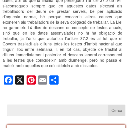
dates, així és que la finalitat que persegueix l’article 37.2 de l’ET
s’aconsegueix sempre que en aquestes dates s’excusi als
treballadors del deure de prestar serveis, bé per aplicació
d’aquesta norma, bé perquè concorrin altres causes que
exoneren als treballadors de la seva obligació de treballar. La Llei
no garanteix 14 dies de descans en concepte de festes anuals,
sinó que en les dates assenyalades no hi ha obligació de
treballar, ja l’únic que autoritza l’article 37.2 és al fet que el
Govern traslladi als dilluns totes les festes d’àmbit nacional que
tinguin lloc entre setmana, i, en tot cas, objecte de trasllat al
dilluns immediatament posterior el descans laboral corresponent
a les festes que coincideixin amb diumenge, però no passa el
mateix amb aquelles que coincideixin amb dissabtes.
F
X
Pi
E
C
a
nt
m
o
c
er
ail
m
e
e
p
b
st
ar
o
te