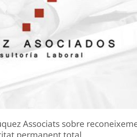
Lúquez Associats sobre reconeixem
citat permanent total