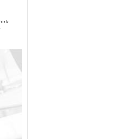
re la
.