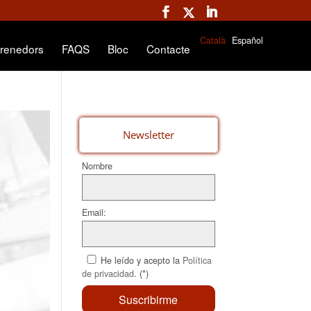
Català
Español
renedors
FAQS
Bloc
Contacte
Newsletter
Nombre
Email:
He leído y acepto la
Política
de privacidad
. (*)