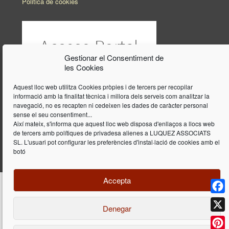
Politica de cookies
Gestionar el Consentiment de
les Cookies
Aquest lloc web utilitza Cookies pròpies i de tercers per recopilar
informació amb la finalitat tècnica i millora dels serveis com analitzar la
navegació, no es recapten ni cedeixen les dades de caràcter personal
sense el seu consentiment...
Així mateix, s'informa que aquest lloc web disposa d'enllaços a llocs web
de tercers amb polítiques de privadesa alienes a LUQUEZ ASSOCIATS
SL. L'usuari pot configurar les preferències d'instal·lació de cookies amb el
botó
Accepta
Face
Denegar
Disseny i programació web per
Dieres.com
| Lúquez Associats SL | ©
2026 All Rights Reserved |
Avís legal
X