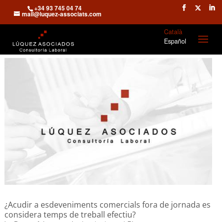
+34 93 745 04 74
mail@luquez-associats.com
Català
Español
¿Acudir a esdeveniments comercials fora de jornada es
considera temps de treball efectiu?