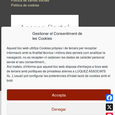
Politica de xarxes socials
Politica de cookies
Gestionar el Consentiment de
les Cookies
Aquest lloc web utilitza Cookies pròpies i de tercers per recopilar
informació amb la finalitat tècnica i millora dels serveis com analitzar la
navegació, no es recapten ni cedeixen les dades de caràcter personal
sense el seu consentiment...
Així mateix, s'informa que aquest lloc web disposa d'enllaços a llocs web
de tercers amb polítiques de privadesa alienes a LUQUEZ ASSOCIATS
SL. L'usuari pot configurar les preferències d'instal·lació de cookies amb el
botó
Accepta
Face
Denegar
Disseny i programació web per
Dieres.com
| Lúquez Associats SL | ©
2026 All Rights Reserved |
Avís legal
X