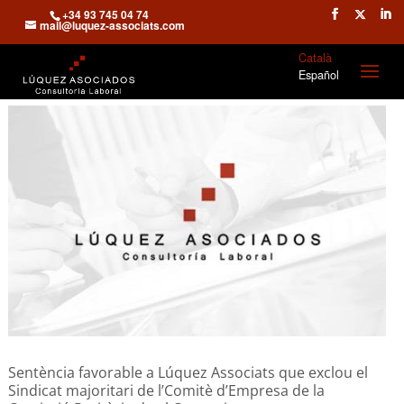
+34 93 745 04 74
mail@luquez-associats.com
Català
Español
Sentència favorable a Lúquez Associats que exclou el
Sindicat majoritari de l’Comitè d’Empresa de la