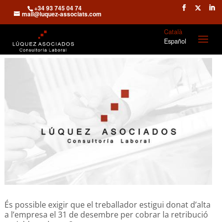
+34 93 745 04 74
mail@luquez-associats.com
Català
Español
És possible exigir que el treballador estigui donat d’alta
a l’empresa el 31 de desembre per cobrar la retribució