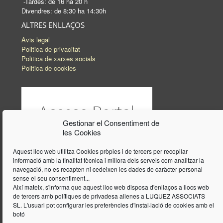
-Tardes: de 16 ha 20 h
Divendres: de 8:30 ha 14:30h
ALTRES ENLLAÇOS
Avis legal
Politica de privacitat
Politica de xarxes socials
Politica de cookies
Gestionar el Consentiment de
les Cookies
Aquest lloc web utilitza Cookies pròpies i de tercers per recopilar
informació amb la finalitat tècnica i millora dels serveis com analitzar la
navegació, no es recapten ni cedeixen les dades de caràcter personal
sense el seu consentiment...
Així mateix, s'informa que aquest lloc web disposa d'enllaços a llocs web
de tercers amb polítiques de privadesa alienes a LUQUEZ ASSOCIATS
SL. L'usuari pot configurar les preferències d'instal·lació de cookies amb el
botó