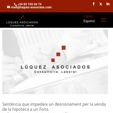
+34 93 745 04 74
mail@luquez-associats.com
Català
Español
Sentència que impedeix un desnonament per la venda
de la hipoteca a un Fons.