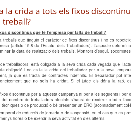
 la crida a tots els fixos discontin
 treball?
ixos discontinus que té l’empresa per falta de treball?
za treballs que tinguin el caràcter de fixos discontinus i no es repetei
presa (article 15.8 de l’Estatut dels Treballadors). L’aspecte determin
rminar la data de realització dels treballs. Monitors d’esquí, socorriste
 de treballadors, està obligada a la seva crida cada vegada que l’acti
esta obligació i no es fa la crida del treballador per a la nova tempo
 ja que es tracta de contractes indefinits. El treballador pot int
neixement que no se’ls ha cridat. Si el jutge els dóna la raó, e
fixos discontinus per a aquesta campanya ni per a les següents i per e
 del nombre de treballadors afectats s’haurà de recórrer o bé a l’a
, tècniques o de producció o bé presentar un ERO (acomiadament col·l
temporal de reducció de jornada o de suspensió, en el cas que es pre
menys hores o bé exercir la seva activitat en dies alterns.