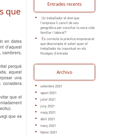
Entrades recents
us que
Un treballador té dret que
l’empresa li canviï de seu
geogràfica per conciliar la seva vida
familiar i laboral?
És correcta la pràctica empresarial
xin en dates
que descompta el salari quan el
ant d’aquest
treballador és impuntual en els
s, cambrers,
fitxatges d’entrada
vitat perquè
rada, aquest
Archivo
erposar una
s considera
setembre 2021
agost 2021
vitar que el
juliol 2021
comiadament
juny 2021
ectiu).
maig 2021
vegi que es
abril 2021
març 2021
febrer 2021