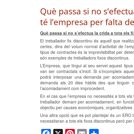
Què passa si no s’efectua
té l’empresa per falta de
Què passa si no s’efectua la crida a tots els f
El treballador fix discontinu és aquell que realit
certes, dins del volum normal d’activitat de l’em
tipus de contractes és la imprevisibilitat per dete
són exemples de treballadors fixos discontinus.
L’Empresa, que tingui al seu servei aquest tipus
van ser contractats s’iniciï. Si s’incompleix aqu
podrà interposar una demanda per acomiadament,
demanda als 20 dies hàbils des que tinguin co
l’acomiadament com improcedent.
En el cas que l’empresa no necessités a tots els 
treballador demani per acomiadament, en funció
objectiu per causes econòmiques, organitzatives 
Una altra opció que es pot plantejar és un ERO 
necessitaran a tots els fixos discontinus però per 
F
X
Pi
E
C