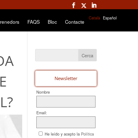
Català
Español
renedors
FAQS
Bloc
Contacte
DA
E
Newsletter
Nombre
L?
Email:
He leído y acepto la
Política