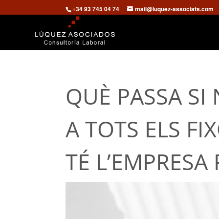
+34 93 745 04 74
mail@luquez-associats.com
QUÈ PASSA SI 
A TOTS ELS F
TÉ L’EMPRESA 