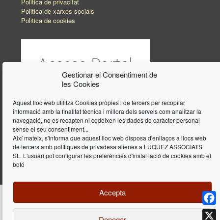
Politica de privacitat
Politica de xarxes socials
Politica de cookies
Gestionar el Consentiment de
les Cookies
Aquest lloc web utilitza Cookies pròpies i de tercers per recopilar
informació amb la finalitat tècnica i millora dels serveis com analitzar la
navegació, no es recapten ni cedeixen les dades de caràcter personal
sense el seu consentiment...
Així mateix, s'informa que aquest lloc web disposa d'enllaços a llocs web
de tercers amb polítiques de privadesa alienes a LUQUEZ ASSOCIATS
SL. L'usuari pot configurar les preferències d'instal·lació de cookies amb el
botó
Accepta
Face
Denegar
Disseny i programació web per
Dieres.com
| Lúquez Associats SL | ©