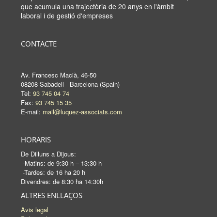
que acumula una trajectòria de 20 anys en l'àmbit
laboral i de gestió d'empreses
CONTACTE
Av. Francesc Macià, 46-50
08208 Sabadell - Barcelona (Spain)
Tel:
93 745 04 74
Fax:
93 745 15 35
E-mail:
mail@luquez-associats.com
HORARIS
De Dilluns a Dijous:
-Matins: de 9:30 h – 13:30 h
-Tardes: de 16 ha 20 h
Divendres: de 8:30 ha 14:30h
ALTRES ENLLAÇOS
Avis legal