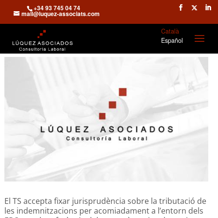
+34 93 745 04 74
mail@luquez-associats.com
Català
Español
El TS accepta fixar jurisprudència sobre la tributació de
les indemnitzacions per acomiadament a l’entorn dels