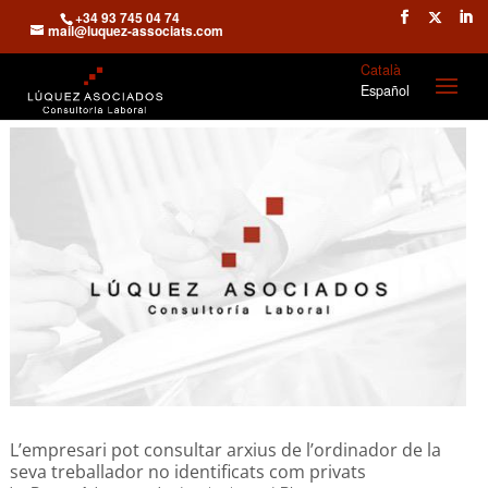
+34 93 745 04 74
mail@luquez-associats.com
Català
Español
L’empresari pot consultar arxius de l’ordinador de la
seva treballador no identificats com privats