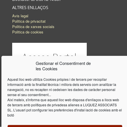
ALTRES ENLLAÇOS
Avis legal
Politica de privacitat
Politica de xarxes socials
Politica de cookies
Gestionar el Consentiment de
les Cookies
Aquest lloc web utilitza Cookies pròpies i de tercers per recopilar
informació amb la finalitat tècnica i millora dels serveis com analitzar la
navegació, no es recapten ni cedeixen les dades de caràcter personal
sense el seu consentiment...
Així mateix, s'informa que aquest lloc web disposa d'enllaços a llocs web
de tercers amb polítiques de privadesa alienes a LUQUEZ ASSOCIATS
SL. L'usuari pot configurar les preferències d'instal·lació de cookies amb el
botó