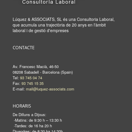
Lúquez & ASSOCIATS, SL és una Consultoria Laboral,
que acumula una trajectòria de 20 anys en l'àmbit
laboral i de gestió d'empreses
CONTACTE
Av. Francesc Macià, 46-50
08208 Sabadell - Barcelona (Spain)
Tel:
93 745 04 74
Fax:
93 745 15 35
E-mail:
mail@luquez-associats.com
HORARIS
De Dilluns a Dijous:
-Matins: de 9:30 h – 13:30 h
-Tardes: de 16 ha 20 h
Divendres: de 8:30 ha 14:30h