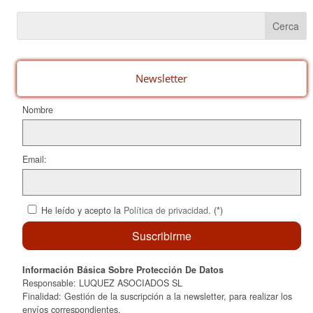
e
e
p
b
st
ar
o
te
o
ix
Newsletter
k
Nombre
Email:
He leído y acepto la
Política de privacidad
. (*)
Información Básica Sobre Protección De Datos
Responsable: LUQUEZ ASOCIADOS SL
Finalidad: Gestión de la suscripción a la newsletter, para realizar los
envíos correspondientes.