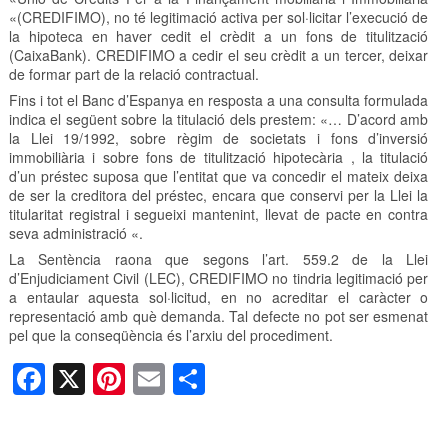
«(CREDIFIMO), no té legitimació activa per sol·licitar l’execució de
la hipoteca en haver cedit el crèdit a un fons de titulització
(CaixaBank). CREDIFIMO a cedir el seu crèdit a un tercer, deixar
de formar part de la relació contractual.
Fins i tot el Banc d’Espanya en resposta a una consulta formulada
indica el següent sobre la titulació dels prestem: «… D’acord amb
la Llei 19/1992, sobre règim de societats i fons d’inversió
immobiliària i sobre fons de titulització hipotecària , la titulació
d’un préstec suposa que l’entitat que va concedir el mateix deixa
de ser la creditora del préstec, encara que conservi per la Llei la
titularitat registral i segueixi mantenint, llevat de pacte en contra
seva administració «.
La Sentència raona que segons l’art. 559.2 de la Llei
d’Enjudiciament Civil (LEC), CREDIFIMO no tindria legitimació per
a entaular aquesta sol·licitud, en no acreditar el caràcter o
representació amb què demanda. Tal defecte no pot ser esmenat
pel que la conseqüència és l’arxiu del procediment.
F
X
Pi
E
C
a
nt
m
o
c
er
ail
m