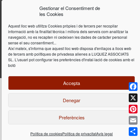
Gestionar el Consentiment de
les Cookies
Aquest lloc web utilitza Cookies pròpies i de tercers per recopilar
informació amb la finalitat tècnica i millora dels serveis com analitzar la
navegació, no es recapten ni cedeixen les dades de caràcter personal
sense el seu consentiment...
Així mateix, s'informa que aquest lloc web disposa d'enllaços a llocs web
de tercers amb polítiques de privadesa alienes a LUQUEZ ASSOCIATS
SL. L'usuari pot configurar les preferències d'instal·lació de cookies amb el
botó
Accepta
Face
Denegar
Disseny i programació web per
Dieres.com
| Lúquez Associats SL | ©
2026 All Rights Reserved |
Avís legal
X
Preferències
Pinte
Email
Política de cookies
Politica de privacitat
Avís legal
Déjenos su consulta