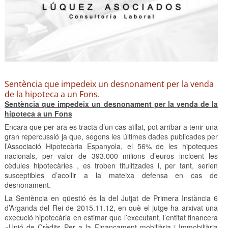
Sentència que impedeix un desnonament per la venda
de la hipoteca a un Fons.
Sentència que impedeix un desnonament per la venda de la
hipoteca a un Fons
Encara que per ara es tracta d’un cas aïllat, pot arribar a tenir una
gran repercussió ja que, segons les últimes dades publicades per
l’Associació Hipotecària Espanyola, el 56% de les hipoteques
nacionals, per valor de 393.000 milions d’euros incloent les
cèdules hipotecàries , es troben titulitzades i, per tant, serien
susceptibles d’acollir a la mateixa defensa en cas de
desnonament.
La Sentència en qüestió és la del Jutjat de Primera Instància 6
d’Arganda del Rei de 2015.11.12, en què el jutge ha arxivat una
execució hipotecària en estimar que l’executant, l’entitat financera
«Unió de Crèdits Per a la Finançament mobiliària i Immobiliària