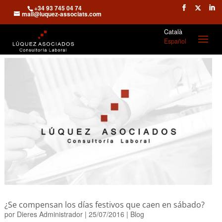
+34 93 745 04 74
mail@luquez-associats.com
Català
Español
¿Se compensan los días festivos que caen en sábado?
por
Dieres Administrador
|
25/07/2016
|
Blog