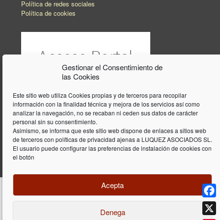
Política de redes sociales
Política de cookies
Gestionar el Consentimiento de
las Cookies
Este sitio web utiliza Cookies propias y de terceros para recopilar
información con la finalidad técnica y mejora de los servicios así como
analizar la navegación, no se recaban ni ceden sus datos de carácter
personal sin su consentimiento.
Asimismo, se informa que este sitio web dispone de enlaces a sitios web
de terceros con políticas de privacidad ajenas a LUQUEZ ASOCIADOS SL.
El usuario puede configurar las preferencias de instalación de cookies con
el botón
Acepta
Face
Denega
Diseño y programación web por
Dieres.com
| Lúquez Associats SL | ©