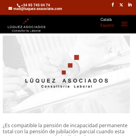
+34 93 745 04 74
mail@luquez-associats.com
Català
Español
¿Es compatible la pensión de incapacidad permanente
total con la pensión de jubilación parcial cuando esta