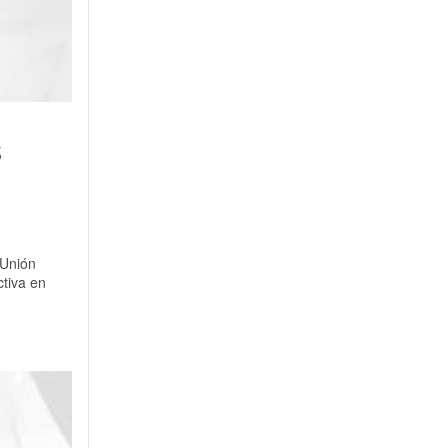
s
 Unión
ctiva en