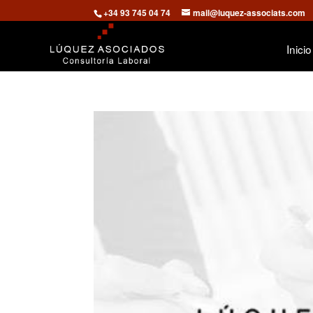
+34 93 745 04 74
mail@luquez-associats.com
Inicio