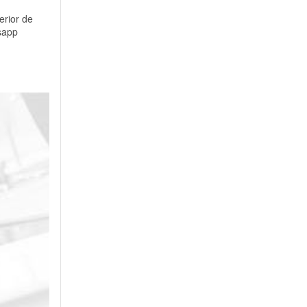
erior de
tsapp