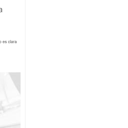
a
o es clara