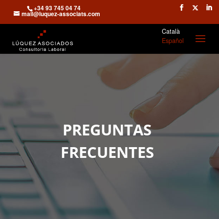
+34 93 745 04 74
mail@luquez-associats.com
Català
Español
PREGUNTAS
FRECUENTES