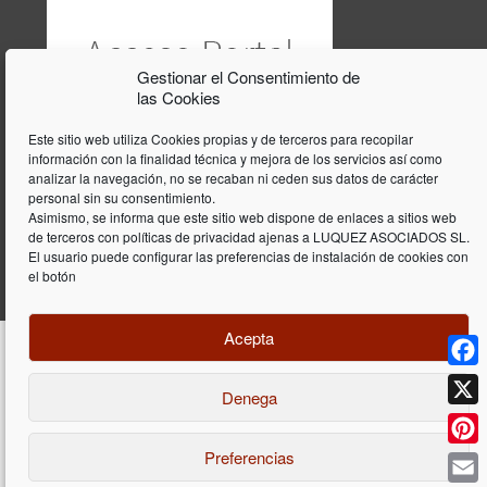
Gestionar el Consentimiento de
las Cookies
Este sitio web utiliza Cookies propias y de terceros para recopilar
información con la finalidad técnica y mejora de los servicios así como
analizar la navegación, no se recaban ni ceden sus datos de carácter
personal sin su consentimiento.
Asimismo, se informa que este sitio web dispone de enlaces a sitios web
de terceros con políticas de privacidad ajenas a LUQUEZ ASOCIADOS SL.
El usuario puede configurar las preferencias de instalación de cookies con
el botón
Acepta
Face
Denega
Diseño y programación web por
Dieres.com
| Lúquez Associats SL | ©
2026 All Rights Reserved |
Aviso legal
X
Preferencias
Pinte