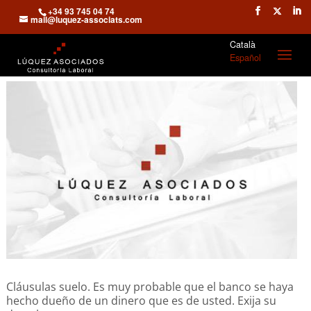
+34 93 745 04 74
mail@luquez-associats.com
Català
Español
Cláusulas suelo. Es muy probable que el banco se haya
hecho dueño de un dinero que es de usted. Exija su