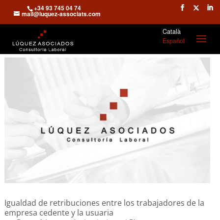
+34 93 745 04 74
mail@luquez-associats.com
Català
Español
Igualdad de retribuciones entre los trabajadores de la
empresa cedente y la usuaria