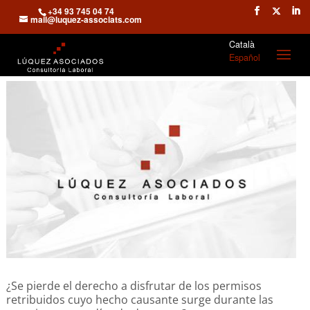
+34 93 745 04 74
mail@luquez-associats.com
Català
Español
¿Se pierde el derecho a disfrutar de los permisos
retribuidos cuyo hecho causante surge durante las