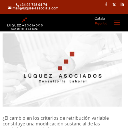
+34 93 745 04 74
mail@luquez-associats.com
Català
Español
¿El cambio en los criterios de retribución variable
constituye una modificación sustancial de las