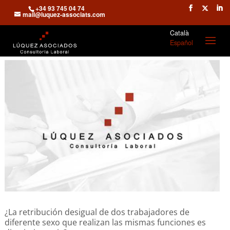
+34 93 745 04 74
mail@luquez-associats.com
Català
Español
¿La retribución desigual de dos trabajadores de
diferente sexo que realizan las mismas funciones es