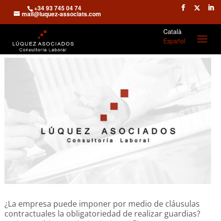
+34 93 745 04 74
mail@luquez-associats.com
Català
Español
¿La empresa puede imponer por medio de cláusulas
contractuales la obligatoriedad de realizar guardias?