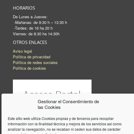
HORARIOS
De Lunes a Jueves:
-Mañanas: de 9:30 h – 13:30 h
-Tardes: de 16 ha 20 h
Viernes: de 8:30 ha 14:30h
OTROS ENLACES
Aviso legal
Política de privacidad
Política de redes sociales
Política de cookies
Gestionar el Consentimiento de
las Cookies
Este sitio web utiliza Cookies propias y de terceros para recopilar
información con la finalidad técnica y mejora de los servicios así como
analizar la navegación, no se recaban ni ceden sus datos de carácter