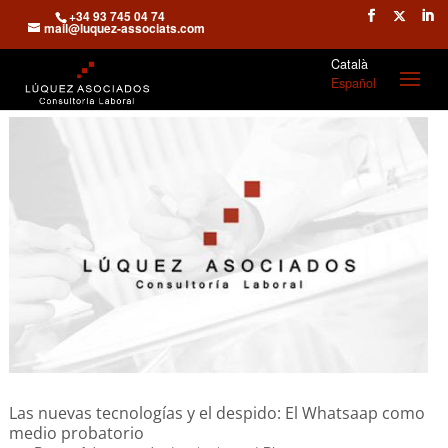
+34 93 745 04 74
mail@luquez-associats.com
Català
Español
Las nuevas tecnologías y el despido: El Whatsaap como
medio probatorio