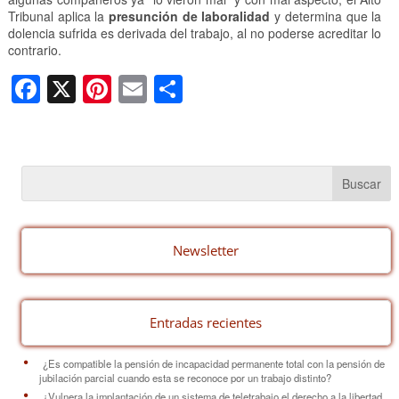
Tribunal aplica la
presunción de laboralidad
y determina que la
dolencia sufrida es derivada del trabajo, al no poderse acreditar lo
contrario.
F
X
Pi
E
C
a
nt
m
o
c
er
ail
m
e
e
p
b
st
ar
o
tir
o
Newsletter
k
Entradas recientes
¿Es compatible la pensión de incapacidad permanente total con la pensión de
jubilación parcial cuando esta se reconoce por un trabajo distinto?
¿Vulnera la implantación de un sistema de teletrabajo el derecho a la libertad