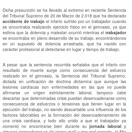
Dicha presunción se ha llevado al extremo en reciente Sentencia
del Tribunal Supremo de 20 de Marzo de 2.018 que ha declarado
accidente de trabajo
el infarto sufrido por un trabajador cuando
se encontraba realizando ejercicio físico en el gimnasio, ya que
estima que la dolencia y malestar ocurrió mientras el
trabajador
se encontraba en pleno desarrollo de su trabajo, encontrándonos
en un supuesto de dolencia arrastrada, que ha nacido con
carácter profesional al detectarse en lugar y tiempo de trabajo.
A pesar que la sentencia recurrida señalaba que el infarto con
resultado de muerte surge como consecuencia del esfuerzo
realizado en el gimnasio, la Sentencia del Tribunal Supremo,
dictada en unificación de doctrina dictamina que aunque las
lesiones cardíacas son enfermedades en las que no puede
afirmarse un origen estrictamente laboral, tampoco cabe
descartar que determinadas crisis puedan desencadenarse como
consecuencia de esfuerzos o tensiones que tienen lugar en la
ejecución del trabajo, no siendo descartable una influencia de los
factores laborables en la formación del desencadenamiento de
una crisis cardíaca, y todo ello unido a que el trabajador ya
comentó no encontrarse bien durante su
jornada laboral
y
algunas compañeros ya “lo vieron mal” y con mal aspecto, el Alto