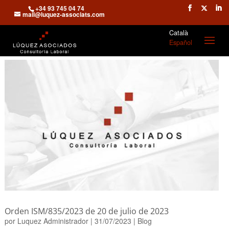
+34 93 745 04 74
mail@luquez-associats.com
Català
Español
Orden ISM/835/2023 de 20 de julio de 2023
por
Luquez Administrador
|
31/07/2023
|
Blog