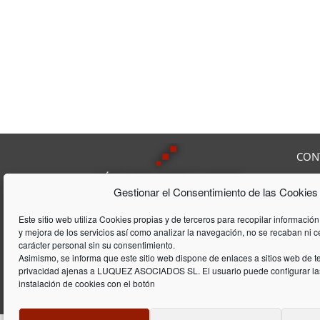
CON
Av. F
Gestionar el Consentimiento de las Cookies
08208
Tel:
9
Lúquez & ASSOCIATS, SL es una
Fax:
Este sitio web utiliza Cookies propias y de terceros para recopilar información
Consultoría Laboral, que acumula
y mejora de los servicios así como analizar la navegación, no se recaban ni 
E-mai
una trayectória de 20 años en el
carácter personal sin su consentimiento.
ámbito laboral y de gestión de
Asimismo, se informa que este sitio web dispone de enlaces a sitios web de te
privacidad ajenas a LUQUEZ ASOCIADOS SL. El usuario puede configurar las
empresas
instalación de cookies con el botón