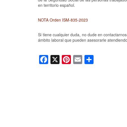
en territorio español.
NOTA Orden ISM-835-2023
Si tiene cualquier duda, no dude en contactarno
ámbito laboral que pueden asesorarle atendiendo
F
X
Pi
E
C
a
nt
m
o
c
er
ail
m
e
e
p
b
st
ar
o
tir
o
k