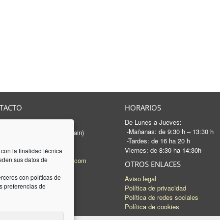
TACTO
HORARIOS
De Lunes a Jueves:
rancesc Macià, 46-50
-Mañanas: de 9:30 h – 13:30 h
 Sabadell - Barcelona (Spain)
-Tardes: de 16 ha 20 h
3 745 04 74
Viernes: de 8:30 ha 14:30h
93 745 15 35
 con la finalidad técnica
ceden sus datos de
l:
mail@luquez-associats.com
OTROS ENLACES
rceros con políticas de
Aviso legal
 preferencias de
Política de privacidad
Política de redes sociales
Política de cookies