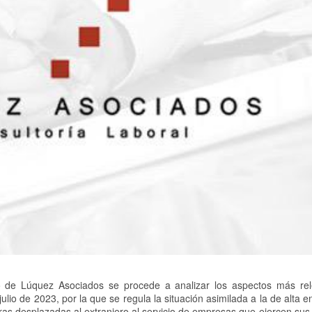
co de Lúquez Asociados se procede a analizar los aspectos más re
lio de 2023, por la que se regula la situación asimilada a la de alta e
ras desplazadas al extranjero al servicio de empresas que ejercen sus