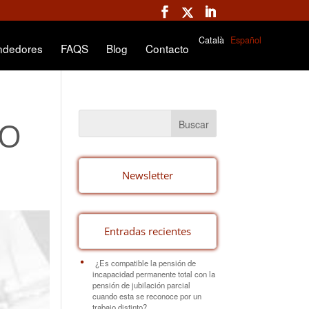
Català
Español
ndedores
FAQS
Blog
Contacto
IO
Newsletter
Entradas recientes
¿Es compatible la pensión de
incapacidad permanente total con la
pensión de jubilación parcial
cuando esta se reconoce por un
trabajo distinto?