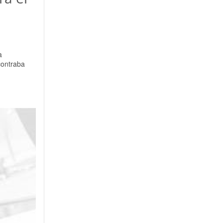
a
contraba