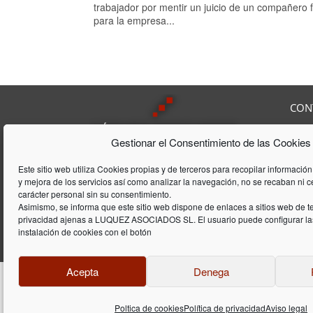
trabajador por mentir un juicio de un compañero 
para la empresa...
CON
Av. F
Gestionar el Consentimiento de las Cookies
08208
Tel:
9
Lúquez & ASSOCIATS, SL es una
Fax:
Este sitio web utiliza Cookies propias y de terceros para recopilar información
Consultoría Laboral, que acumula
y mejora de los servicios así como analizar la navegación, no se recaban ni 
E-mai
una trayectória de 20 años en el
carácter personal sin su consentimiento.
ámbito laboral y de gestión de
Asimismo, se informa que este sitio web dispone de enlaces a sitios web de te
privacidad ajenas a LUQUEZ ASOCIADOS SL. El usuario puede configurar las
empresas
instalación de cookies con el botón
Acepta
Denega
Diseño y programació
Poltica de cookies
Política de privacidad
Aviso legal