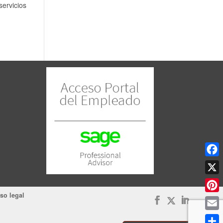
servicios
Face
X
so legal
Pinte
Email