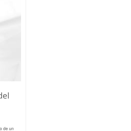
del
do de un