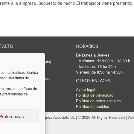
frente a la empresa. Supuesto de hecho El trabajador viene prestando 
TACTO
HORARIOS
De Lunes a Jueves:
rancesc Macià, 46-50
-Mañanas: de 9:30 h – 13:30 h
 Sabadell - Barcelona (Spain)
-Tardes: de 16 ha 20 h
3 745 04 74
Viernes: de 8:30 ha 14:30h
93 745 15 35
 con la finalidad técnica
ceden sus datos de
l:
mail@luquez-associats.com
OTROS ENLACES
rceros con políticas de
Aviso legal
 preferencias de
Política de privacidad
Política de redes sociales
Política de cookies
Preferencias
n web por
Dieres.com
| Lúquez Associats SL | © 2026 All Rights Reserved |
Avi