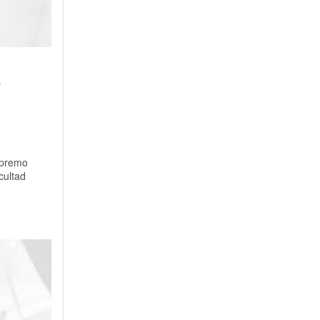
o
Supremo
cultad