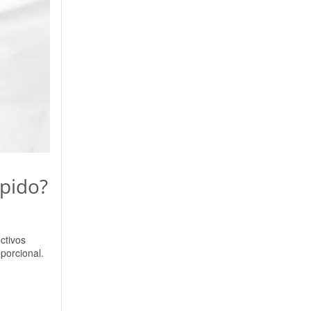
spido?
ctivos
porcional.