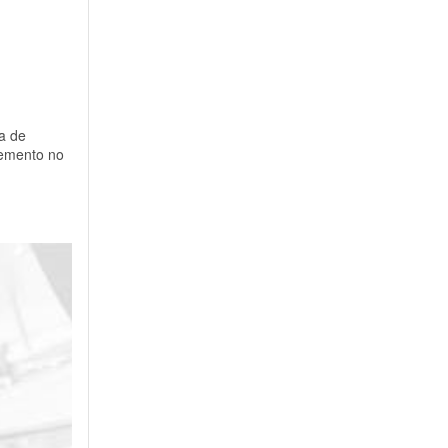
a de
lemento no