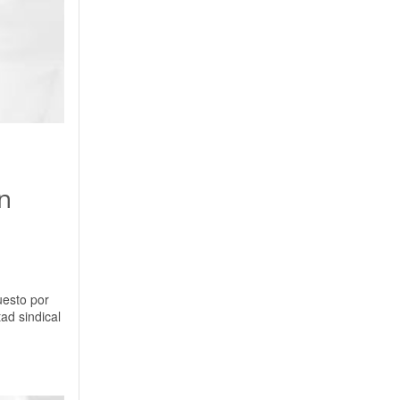
ón
uesto por
ad sindical