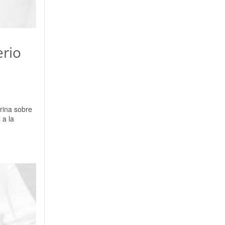
erio
rina sobre
 a la