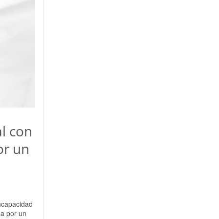
l con
or un
ncapacidad
da por un