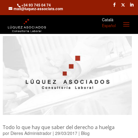
+34 93 745 04 74
mail@luquez-associats.com
Català
Español
Todo lo que hay que saber del derecho a huelga
por
Dieres Administrador
|
29/03/2017
|
Blog