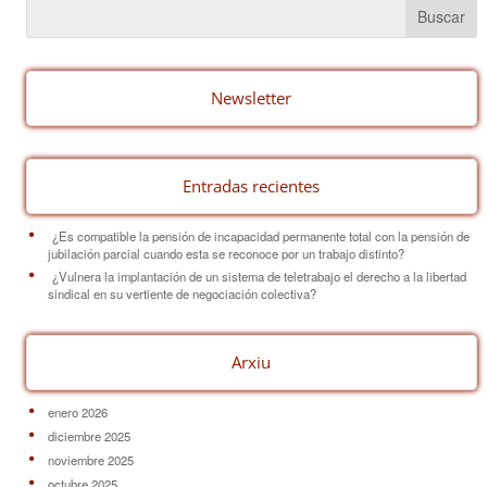
e
e
p
b
st
ar
o
tir
o
Newsletter
k
Entradas recientes
¿Es compatible la pensión de incapacidad permanente total con la pensión de
jubilación parcial cuando esta se reconoce por un trabajo distinto?
¿Vulnera la implantación de un sistema de teletrabajo el derecho a la libertad
sindical en su vertiente de negociación colectiva?
Arxiu
enero 2026
diciembre 2025
noviembre 2025
octubre 2025