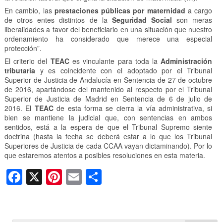
En cambio, las
prestaciones públicas por maternidad
a cargo
de otros entes distintos de la
Seguridad Social
son meras
liberalidades a favor del beneficiario en una situación que nuestro
ordenamiento ha considerado que merece una especial
protección”.
El criterio del
TEAC
es vinculante para toda la
Administración
tributaria
y es coincidente con el adoptado por el Tribunal
Superior de Justicia de Andalucía en Sentencia de 27 de octubre
de 2016, apartándose del mantenido al respecto por el Tribunal
Superior de Justicia de Madrid en Sentencia de 6 de julio de
2016. El
TEAC
de esta forma se cierra la vía administrativa, si
bien se mantiene la judicial que, con sentencias en ambos
sentidos, está a la espera de que el Tribunal Supremo siente
doctrina (hasta la fecha se deberá estar a lo que los Tribunal
Superiores de Justicia de cada CCAA vayan dictaminando). Por lo
que estaremos atentos a posibles resoluciones en esta materia.
F
X
Pi
E
C
a
nt
m
o
c
er
ail
m