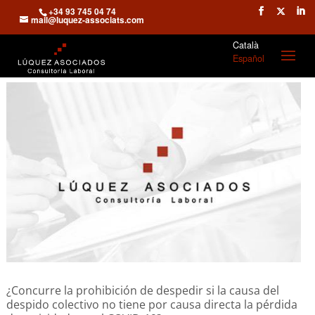
+34 93 745 04 74
mail@luquez-associats.com
Català
Español
¿Concurre la prohibición de despedir si la causa del
despido colectivo no tiene por causa directa la pérdida