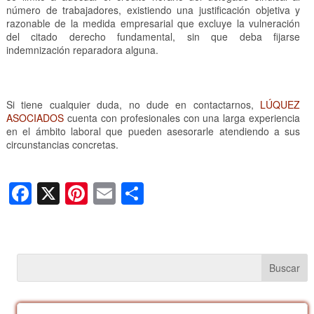
número de trabajadores, existiendo una justificación objetiva y
razonable de la medida empresarial que excluye la vulneración
del citado derecho fundamental, sin que deba fijarse
indemnización reparadora alguna.
Si tiene cualquier duda, no dude en contactarnos,
LÚQUEZ
ASOCIADOS
cuenta con profesionales con una larga experiencia
en el ámbito laboral que pueden asesorarle atendiendo a sus
circunstancias concretas.
F
X
Pi
E
C
a
nt
m
o
c
er
ail
m
e
e
p
b
st
ar
o
tir