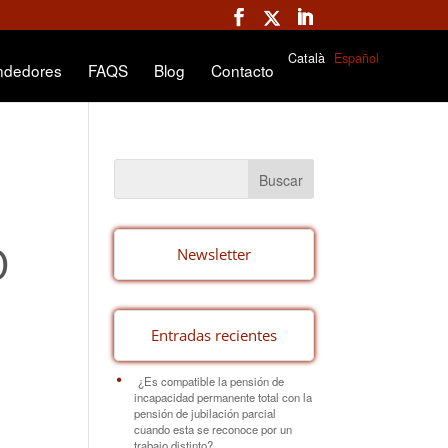
Català
Español
ndedores
FAQS
Blog
Contacto
O
Newsletter
Entradas recientes
¿Es compatible la pensión de
incapacidad permanente total con la
pensión de jubilación parcial
cuando esta se reconoce por un
trabajo distinto?