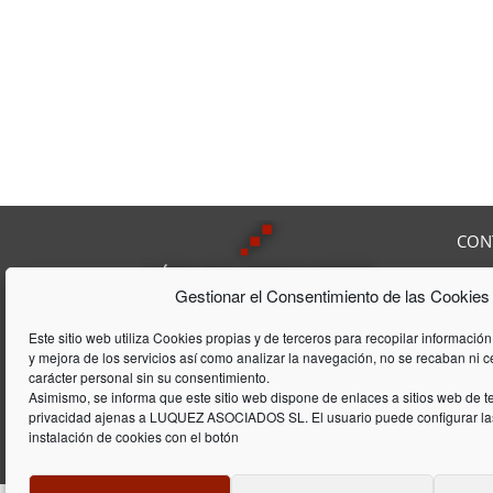
CON
Av. F
Gestionar el Consentimiento de las Cookies
08208
Tel:
9
Lúquez & ASSOCIATS, SL es una
Fax:
Este sitio web utiliza Cookies propias y de terceros para recopilar información
Consultoría Laboral, que acumula
y mejora de los servicios así como analizar la navegación, no se recaban ni 
E-mai
una trayectória de 20 años en el
carácter personal sin su consentimiento.
ámbito laboral y de gestión de
Asimismo, se informa que este sitio web dispone de enlaces a sitios web de te
privacidad ajenas a LUQUEZ ASOCIADOS SL. El usuario puede configurar las
empresas
instalación de cookies con el botón