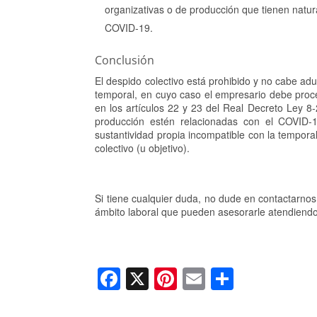
organizativas o de producción que tienen natu
COVID-19.
Conclusión
El despido colectivo está prohibido y no cabe a
temporal, en cuyo caso el empresario debe proce
en los artículos 22 y 23 del Real Decreto Ley 8
producción estén relacionadas con el COVID-1
sustantividad propia incompatible con la tempora
colectivo (u objetivo).
Si tiene cualquier duda, no dude en contactarno
ámbito laboral que pueden asesorarle atendiendo
F
X
Pi
E
C
a
nt
m
o