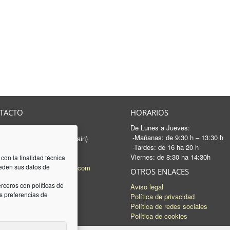
TACTO
HORARIOS
De Lunes a Jueves:
rancesc Macià, 46-50
-Mañanas: de 9:30 h – 13:30 h
 Sabadell - Barcelona (Spain)
-Tardes: de 16 ha 20 h
3 745 04 74
Viernes: de 8:30 ha 14:30h
93 745 15 35
 con la finalidad técnica
ceden sus datos de
l:
mail@luquez-associats.com
OTROS ENLACES
rceros con políticas de
Aviso legal
 preferencias de
Política de privacidad
Política de redes sociales
Política de cookies