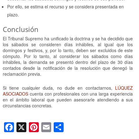
Por ello, se estima el recurso y se considera presentada en
plazo.
Conclusión
El Tribunal Supremo ha unificado la doctrina y se ha decidido que
los sábados se consideren días inhábiles, al igual que los
domingos y festivos, y, por lo tanto, deben ser excluidos de este
cómputo. Por lo tanto, al considerar los sábados como días
inhábiles, la demanda se presentó dentro del plazo de 30 días
contados desde la notificación de la resolución que denegó la
reclamación previa.
Si tiene cualquier duda, no dude en contactarnos,
LÚQUEZ
ASOCIADOS
cuenta con profesionales con una larga experiencia
en el ámbito laboral que pueden asesorarle atendiendo a sus
circunstancias concretas.
F
X
Pi
E
C
a
nt
m
o