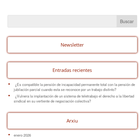
c
er
ail
m
e
e
p
b
st
ar
o
tir
o
Newsletter
k
Entradas recientes
¿Es compatible la pensión de incapacidad permanente total con la pensión de
jubilación parcial cuando esta se reconoce por un trabajo distinto?
¿Vulnera la implantación de un sistema de teletrabajo el derecho a la libertad
sindical en su vertiente de negociación colectiva?
Arxiu
enero 2026