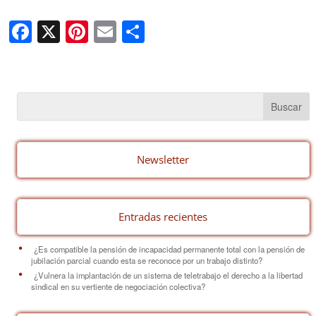
F
X
Pi
E
C
a
nt
m
o
c
er
ail
m
e
e
p
b
st
ar
o
tir
o
Newsletter
k
Entradas recientes
¿Es compatible la pensión de incapacidad permanente total con la pensión de
jubilación parcial cuando esta se reconoce por un trabajo distinto?
¿Vulnera la implantación de un sistema de teletrabajo el derecho a la libertad
sindical en su vertiente de negociación colectiva?