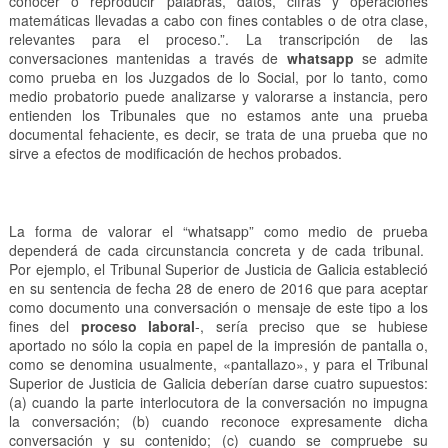
conocer o reproducir palabras, datos, cifras y operaciones
matemáticas llevadas a cabo con fines contables o de otra clase,
relevantes para el proceso.”. La transcripción de las
conversaciones mantenidas a través de
whatsapp
se admite
como prueba en los Juzgados de lo Social, por lo tanto, como
medio probatorio puede analizarse y valorarse a instancia, pero
entienden los Tribunales que no estamos ante una prueba
documental fehaciente, es decir, se trata de una prueba que no
sirve a efectos de modificación de hechos probados.
La forma de valorar el “whatsapp” como medio de prueba
dependerá de cada circunstancia concreta y de cada tribunal.
Por ejemplo, el Tribunal Superior de Justicia de Galicia estableció
en su sentencia de fecha 28 de enero de 2016 que para aceptar
como documento una conversación o mensaje de este tipo a los
fines del
proceso laboral
-, sería preciso que se hubiese
aportado no sólo la copia en papel de la impresión de pantalla o,
como se denomina usualmente, «pantallazo», y para el Tribunal
Superior de Justicia de Galicia deberían darse cuatro supuestos:
(a) cuando la parte interlocutora de la conversación no impugna
la conversación; (b) cuando reconoce expresamente dicha
conversación y su contenido; (c) cuando se compruebe su