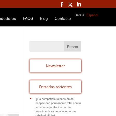
Català
Español
ndedores
FAQS
Blog
Contacto
Newsletter
Entradas recientes
¿Es compatible la pensión de
incapacidad permanente total con la
pensión de jubilación parcial
cuando esta se reconoce por un
trabajo distinto?