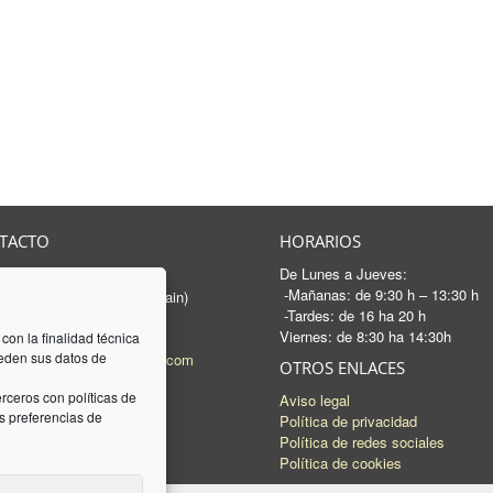
TACTO
HORARIOS
De Lunes a Jueves:
rancesc Macià, 46-50
-Mañanas: de 9:30 h – 13:30 h
 Sabadell - Barcelona (Spain)
-Tardes: de 16 ha 20 h
3 745 04 74
Viernes: de 8:30 ha 14:30h
93 745 15 35
 con la finalidad técnica
ceden sus datos de
l:
mail@luquez-associats.com
OTROS ENLACES
rceros con políticas de
Aviso legal
 preferencias de
Política de privacidad
Política de redes sociales
Política de cookies