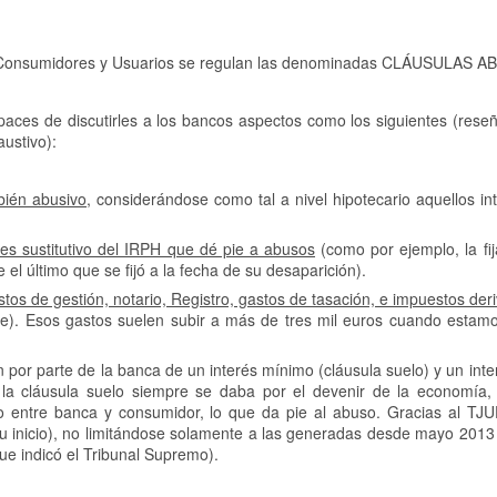
s Consumidores y Usuarios se regulan las denominadas CLÁUSULAS A
aces de discutirles a los bancos aspectos como los siguientes (res
austivo):
bién abusivo
, considerándose como tal a nivel hipotecario aquellos i
ses sustitutivo del IRPH que dé pie a abusos
(como por ejemplo, la fi
el último que se fijó a la fecha de su desaparición).
tos de gestión, notario, Registro, gastos de tasación, e impuestos der
e). Esos gastos suelen subir a más de tres mil euros cuando estam
ión por parte de la banca de un interés mínimo (cláusula suelo) y un in
e la cláusula suelo siempre se daba por el devenir de la economía,
io entre banca y consumidor, lo que da pie al abuso. Gracias al TJU
 inicio), no limitándose solamente a las generadas desde mayo 2013 
ue indicó el Tribunal Supremo).