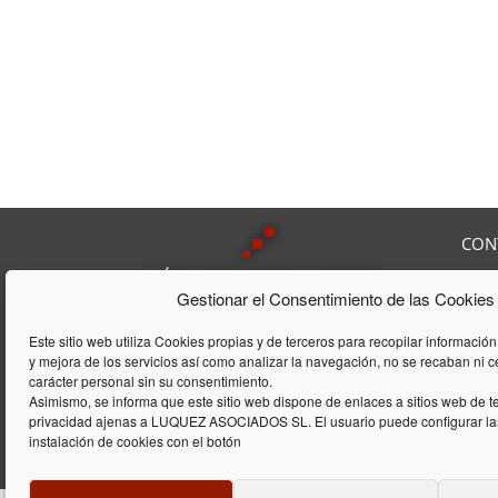
CON
Av. F
Gestionar el Consentimiento de las Cookies
08208
Tel:
9
Lúquez & ASSOCIATS, SL es una
Fax:
Este sitio web utiliza Cookies propias y de terceros para recopilar información
Consultoría Laboral, que acumula
y mejora de los servicios así como analizar la navegación, no se recaban ni 
E-mai
una trayectória de 20 años en el
carácter personal sin su consentimiento.
ámbito laboral y de gestión de
Asimismo, se informa que este sitio web dispone de enlaces a sitios web de te
privacidad ajenas a LUQUEZ ASOCIADOS SL. El usuario puede configurar las
empresas
instalación de cookies con el botón