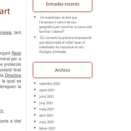
Entrades recents
art
Un treballador té dret que
l’empresa li canviï de seu
geogràfica per conciliar la seva vida
familiar i laboral?
uropea,
tant
És correcta la pràctica empresarial
que descompta el salari quan el
treballador és impuntual en els
fitxatges d’entrada
ançant
Reial
eneral per a
de protecció
osició final
Archivo
 la
Directiva
 la qual es
setembre 2021
deroguen la
agost 2021
juliol 2021
juny 2021
maig 2021
ES.
abril 2021
nts a títol
març 2021
febrer 2021