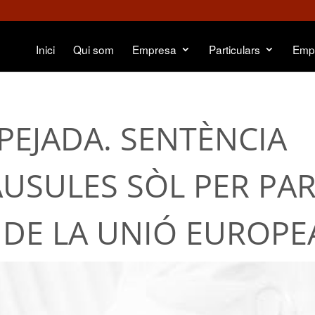
Inici
Qui som
Empresa
Particulars
Emp
PEJADA. SENTÈNCIA
ÀUSULES SÒL PER PA
 DE LA UNIÓ EUROPE