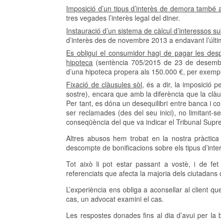
Imposició d’un tipus d’interès de demora també 
tres vegades l’interès legal del diner.
Instauració d’un sistema de càlcul d’interessos s
d’interès des de novembre 2013 a endavant l’últim
Es obligui el consumidor hagi de pagar les desp
hipoteca
(sentència 705/2015 de 23 de desembr
d’una hipoteca propera als 150.000 €, per exemp
Fixació de clàusules sòl,
és a dir, la imposició p
sostre), encara que amb la diferència que la clàu
Per tant, es dóna un desequilibri entre banca i c
ser reclamades (des del seu inici), no limitant
conseqüència del que va indicar el Tribunal Supr
Altres abusos hem trobat en la nostra pràctica
descompte de bonificacions sobre els tipus d’inte
Tot això li pot estar passant a vostè, i de f
referenciats que afecta la majoria dels ciutadans 
L’experiència ens obliga a aconsellar al client q
cas, un advocat examini el cas.
Les respostes donades fins al dia d’avui per la 