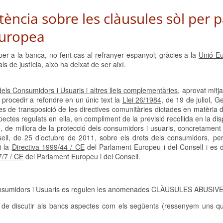
ència sobre les clàusules sòl per p
Europea
er a la banca, no fent cas al refranyer espanyol; gràcies a la
Unió E
ls de justícia, això ha deixat de ser així.
els Consumidors i Usuaris i altres lleis complementàries,
aprovat mitj
rocedir a refondre en un únic text la
Llei 26/1984,
de 19 de juliol, G
es de transposició de les directives comunitàries dictades en matèria 
ectes regulats en ella, en compliment de la previsió recollida en la disp
de millora de la protecció dels consumidors i usuaris, concretament
ll, de 25 d’octubre de 2011, sobre els drets dels consumidors, per
i la
Directiva 1999/44 / CE
del Parlament Europeu i del Consell i es 
7/7 / CE
del Parlament Europeu i del Consell.
 Consumidors i Usuaris es regulen les anomenades CLÀUSULES ABUSIV
de discutir als bancs aspectes com els següents (ressenyem uns qua