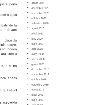
gener 2021
 que superin
desembre 2020
novembre 2020
 com a tipus
octubre 2020
setembre 2020
ivats de la
agost 2020
stem davant
juliol 2020
juny 2020
im (clàusula
maig 2020
sula sostre.
es sòl poden
abril 2020
s ara com a
març 2020
febrer 2020
gener 2020
ts, o el no
desembre 2019
novembre 2019
oteca abans
octubre 2019
setembre 2019
agost 2019
en qualsevol
juliol 2019
maig 2019
s’assoleixin
abril 2019