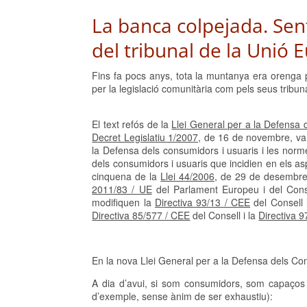
La banca colpejada. Sent
del tribunal de la Unió 
Fins fa pocs anys, tota la muntanya era orenga p
per la legislació comunitària com pels seus tribuna
El text refós de la
Llei General per a la Defensa d
Decret Legislatiu 1/2007,
de 16 de novembre, va p
la Defensa dels consumidors i usuaris i les norm
dels consumidors i usuaris que incidien en els asp
cinquena de la
Llei 44/2006,
de 29 de desembre, 
2011/83 / UE
del Parlament Europeu i del Conse
modifiquen la
Directiva 93/13 / CEE
del Consell 
Directiva 85/577 / CEE
del Consell i la
Directiva 9
En la nova Llei General per a la Defensa dels
A dia d’avui, si som consumidors, som capaços 
d’exemple, sense ànim de ser exhaustiu):