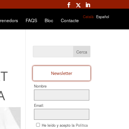
Català
Español
renedors
FAQS
Bloc
Contacte
RT
Newsletter
Nombre
A
Email:
He leído y acepto la
Política