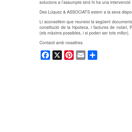
solucions a l’assumpte sinó hi ha una intervenció 
Des Lúquez & ASSOCIATS estem a la seva disposici
Li aconsellem que reuneixi la següent documentació
constitució de la hipoteca, i factures de notari, 
(els màxims possibles, i si poden ser tots millor).
Contacti amb nosaltres.
F
X
Pi
E
C
a
nt
m
o
c
er
ail
m
e
e
p
b
st
ar
o
te
o
ix
k