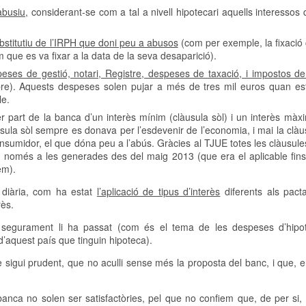
abusiu,
considerant-se com a tal a nivell hipotecari aquells interessos
ubstitutiu de l’IRPH que doni peu a abusos
(com per exemple, la fixació
 que es va fixar a la data de la seva desaparició).
eses de gestió, notari, Registre, despeses de taxació, i impostos der
e). Aquests despeses solen pujar a més de tres mil euros quan e
le.
er part de la banca d’un interès mínim (clàusula sòl) i un interès màx
sula sòl sempre es donava per l’esdevenir de l’economia, i mai la clàu
onsumidor, el que dóna peu a l’abús. Gràcies al TJUE totes les clàusul
-se només a les generades des del maig 2013 (que era el aplicable fin
em).
 diària, com ha estat
l’aplicació de tipus d’interès
diferents als pacta
rès.
et segurament li ha passat (com és el tema de les despeses d’hip
d’aquest país que tinguin hipoteca).
ue sigui prudent, que no aculli sense més la proposta del banc, i que, 
banca no solen ser satisfactòries, pel que no confiem que, de per si, 