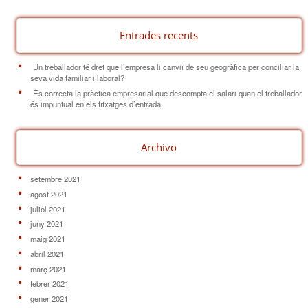
Entrades recents
Un treballador té dret que l’empresa li canviï de seu geogràfica per conciliar la
seva vida familiar i laboral?
És correcta la pràctica empresarial que descompta el salari quan el treballador
és impuntual en els fitxatges d’entrada
Archivo
setembre 2021
agost 2021
juliol 2021
juny 2021
maig 2021
abril 2021
març 2021
febrer 2021
gener 2021