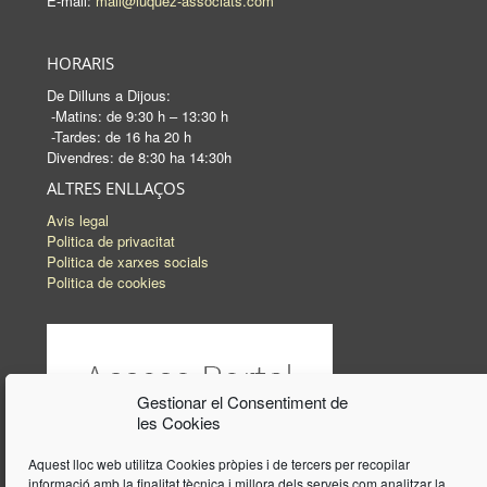
E-mail:
mail@luquez-associats.com
HORARIS
De Dilluns a Dijous:
-Matins: de 9:30 h – 13:30 h
-Tardes: de 16 ha 20 h
Divendres: de 8:30 ha 14:30h
ALTRES ENLLAÇOS
Avis legal
Politica de privacitat
Politica de xarxes socials
Politica de cookies
Gestionar el Consentiment de
les Cookies
Aquest lloc web utilitza Cookies pròpies i de tercers per recopilar
informació amb la finalitat tècnica i millora dels serveis com analitzar la