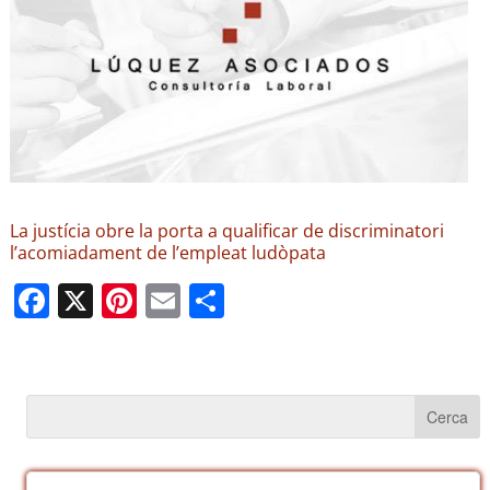
La justícia obre la porta a qualificar de discriminatori
l’acomiadament de l’empleat ludòpata
F
X
Pi
E
C
a
nt
m
o
c
er
ail
m
e
e
p
b
st
ar
o
te