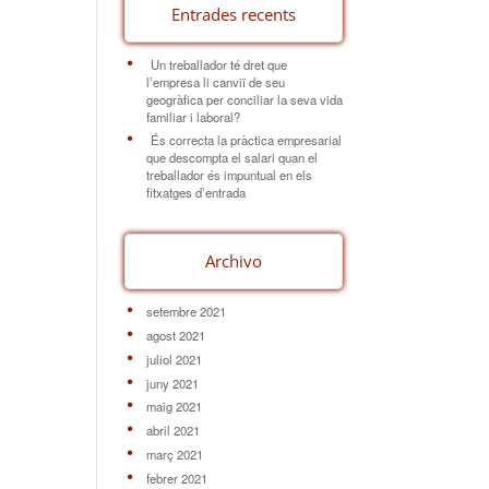
Entrades recents
Un treballador té dret que
l’empresa li canviï de seu
geogràfica per conciliar la seva vida
familiar i laboral?
És correcta la pràctica empresarial
que descompta el salari quan el
treballador és impuntual en els
fitxatges d’entrada
Archivo
setembre 2021
agost 2021
juliol 2021
juny 2021
maig 2021
abril 2021
març 2021
febrer 2021