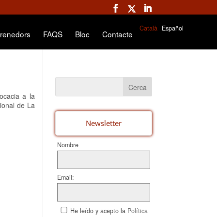
Català
Español
renedors
FAQS
Bloc
Contacte
ocacia a la
cional de La
Newsletter
Nombre
Email:
He leído y acepto la
Política