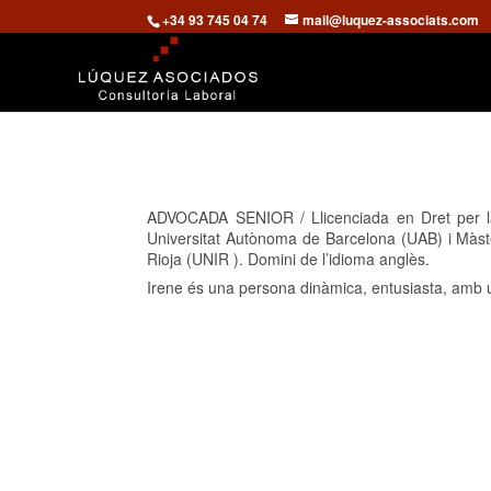
+34 93 745 04 74
mail@luquez-associats.com
ADVOCADA SENIOR / Llicenciada en Dret per la
Universitat Autònoma de Barcelona (UAB) i Màster
Rioja (UNIR ). Domini de l’idioma anglès.
Irene és una persona dinàmica, entusiasta, amb una