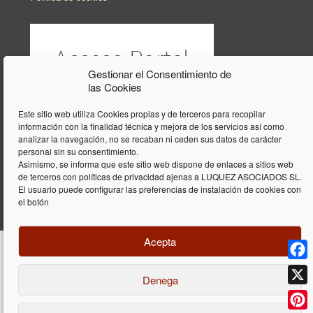
Gestionar el Consentimiento de
las Cookies
Este sitio web utiliza Cookies propias y de terceros para recopilar
información con la finalidad técnica y mejora de los servicios así como
analizar la navegación, no se recaban ni ceden sus datos de carácter
personal sin su consentimiento.
Asimismo, se informa que este sitio web dispone de enlaces a sitios web
de terceros con políticas de privacidad ajenas a LUQUEZ ASOCIADOS SL.
El usuario puede configurar las preferencias de instalación de cookies con
el botón
Acepta
Face
Denega
Diseño y programación web por
Dieres.com
| Lúquez Associats SL | ©
2026 All Rights Reserved |
Aviso legal
X