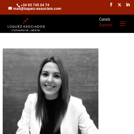
+34 93 745 04 74
mail@luquez-associats.com
Català
Español