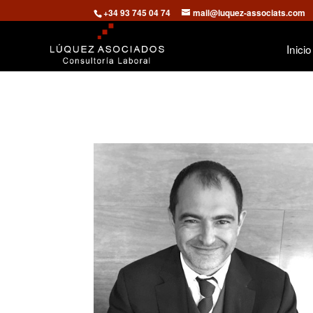
+34 93 745 04 74
mail@luquez-associats.com
Inicio