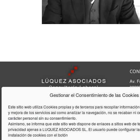
CON
Av. F
08208
Tel:
9
Gestionar el Consentimiento de las Cookies
Lúquez & ASSOCIATS, SL es una
Fax:
Consultoría Laboral, que acumula
E-mai
Este sitio web utiliza Cookies propias y de terceros para recopilar información
una trayectória de 20 años en el
y mejora de los servicios así como analizar la navegación, no se recaban ni 
ámbito laboral y de gestión de
carácter personal sin su consentimiento.
empresas
Asimismo, se informa que este sitio web dispone de enlaces a sitios web de te
privacidad ajenas a LUQUEZ ASOCIADOS SL. El usuario puede configurar las
instalación de cookies con el botón