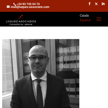
+34 93 745 04 74
mail@luquez-associats.com
Català
Español