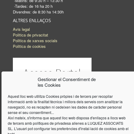
-Matins: de 9:30 h – 13:30 h
-Tardes: de 16 ha 20 h
Divendres: de 8:30 ha 14:30h
ALTRES ENLLAÇOS
Avis legal
Politica de privacitat
Politica de xarxes socials
Politica de cookies
Gestionar el Consentiment de
les Cookies
Aquest lloc web utilitza Cookies pròpies i de tercers per recopilar
informació amb la finalitat tècnica i millora dels serveis com analitzar la
navegació, no es recapten ni cedeixen les dades de caràcter personal
sense el seu consentiment...
Així mateix, s'informa que aquest lloc web disposa d'enllaços a llocs web
de tercers amb polítiques de privadesa alienes a LUQUEZ ASSOCIATS
SL. L'usuari pot configurar les preferències d'instal·lació de cookies amb el
botó