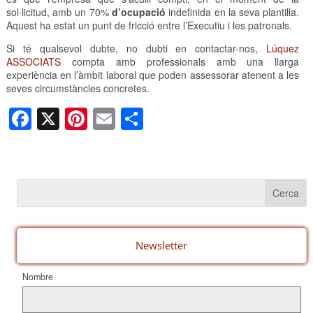
sol·licitud, amb un 70%
d’ocupació
indefinida en la seva plantilla.
Aquest ha estat un punt de fricció entre l’Executiu i les patronals.
Si té qualsevol dubte, no dubti en contactar-nos,
Lúquez
ASSOCIATS
compta amb professionals amb una llarga
experiència en l’àmbit laboral que poden assessorar atenent a les
seves circumstàncies concretes.
F
X
Pi
E
C
a
nt
m
o
c
er
ail
m
e
e
p
b
st
ar
o
te
o
ix
Newsletter
k
Nombre