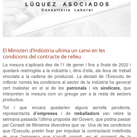
El Ministeri d’Indústria ultima un canvi en les
condicions del contracte de relleu
La mesura s’aplicarà des de l’1 de gener i fins a finals de 2022 i
quedarà restringida a la indústria i, dins d’ella, als llocs de treball
vinculats a la cadena de producció. La decisió de l’Executiu de
millorar només les condicions al sector de la indústria ha generat
cert malestar en el si de les
patronals
i els
sindicats,
que
interpreten la mesura com un greuge per a la resta de sectors
productius.
Tot i que encara quedarien alguns serrells pendents,
representants
d’empreses
i de
treballadors
van rebre la
setmana passada l’última proposta del Govern, que podria passar
pel Consell de Ministres divendres que ve. Una de les condicions
que l’Executiu pretén fixar per impulsar la contractació indefinida
és que l’empresa que s’aculli compti, en el moment de la